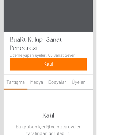
BuaRt Kulüp | Sanat
Penceresi
Ödeme yapan üyeler
·
66 Sanat Sever
Katıl
Tartışma
Medya
Dosyalar
Üyeler
Hakkında
Katıl
Bu grubun içeriği yalnızca üyeler
tarafından görülebilir.