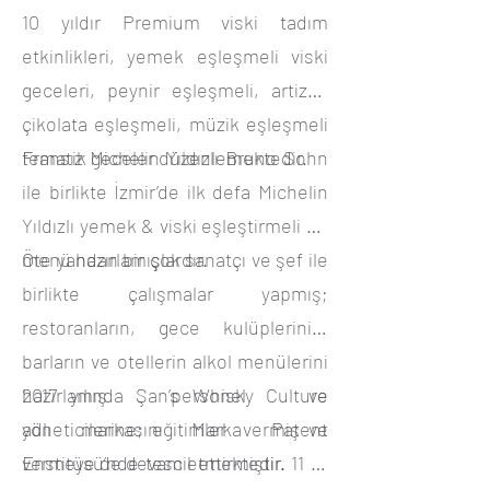
10 yıldır Premium viski tadım
etkinlikleri, yemek eşleşmeli viski
geceleri, peynir eşleşmeli, artizan
çikolata eşleşmeli, müzik eşleşmeli
tematik geceler düzenlemektedir.
Fransız Michelin Yıldızlı Bruno Sohn
ile birlikte İzmir’de ilk defa Michelin
Yıldızlı yemek & viski eşleştirmeli bir
menü hazırlamışlardır.
Öte yandan bir çok sanatçı ve şef ile
birlikte çalışmalar yapmış;
restoranların, gece kulüplerinin,
barların ve otellerin alkol menülerini
hazırlamış personel ve
2017 yılında Şan’s Whisky Culture
yöneticilerine; eğitimler vermiş ve
adlı markasını Marka Patent
vermeye de devam etmektedir.
Enstitüsü’nde tescil ettirmiştir. 11 yıl