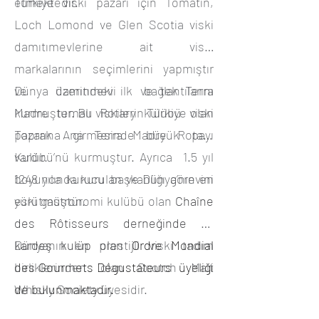
etmektedir.
Türkiye viski pazarı için Tomatin,
Loch Lomond ve Glen Scotia viski
damıtımevlerine ait viski
markalarının seçimlerini yapmıştır
ve damıtımevi bağlantılarını
Dünya üzerindeki ilk ve tek Terra
kurmuştur. Bu viskilerin Türkiye viski
Madre temalı Rotary kulübü olan
pazarına girmesinde büyük payı
Toprak Ana Terra Madre Rotary
vardır.
Kulübü’nü kurmuştur. Ayrıca 1.5 yıl
boyunca kurucu başkanlığı görevini
1248 yılında kurulan ve Dünya’nın en
yürütmüştür.
eski gastronomi kulübü olan
Chaîne
des Rôtisseurs derneğinde ve
kardeş kulüp olan
Dünyanın en prestijli viski tadım
Ordre Mondial
des Gourmets Dégustateurs üyeliği
birliklerinden olan Scotch Malt
de bulunmaktadır.
Whisky Society üyesidir.